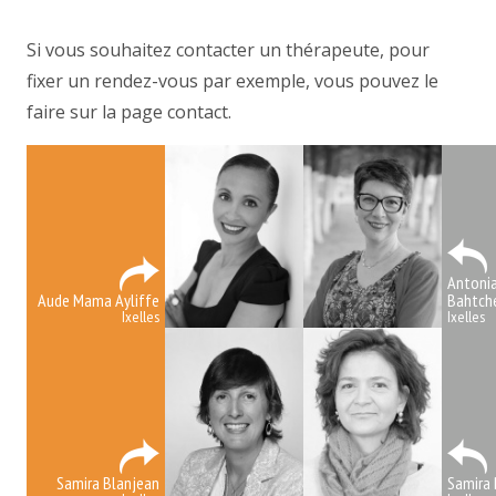
centre psychologique
Si vous souhaitez contacter un thérapeute, pour
fixer un rendez-vous par exemple, vous pouvez le
faire sur la page contact.
Antoni
Aude Mama Ayliffe
Bahtch
Ixelles
Ixelles
Samira Blanjean
Samira 