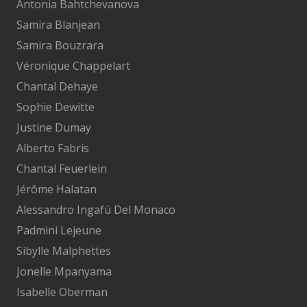
Antonia Bahtchevanova
Samira Blanjean
Samira Bouzrara
Véronique Chappelart
Chantal Dehaye
Sophie Dewitte
Justine Dumay
Alberto Fabris
Chantal Feuerlein
Jérôme Halatan
Alessandro Ingafù Del Monaco
Padmini Lejeune
Sibylle Malphettes
Jonelle Mpanyama
Isabelle Oberman