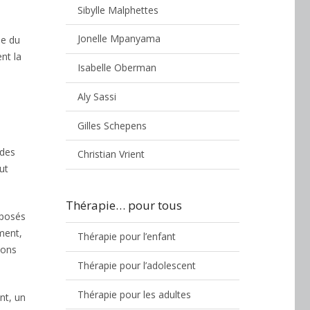
Sibylle Malphettes
Jonelle Mpanyama
le du
nt la
Isabelle Oberman
Aly Sassi
Gilles Schepens
 des
Christian Vrient
ut
Thérapie… pour tous
xposés
ment,
Thérapie pour l’enfant
ions
Thérapie pour l’adolescent
Thérapie pour les adultes
nt, un