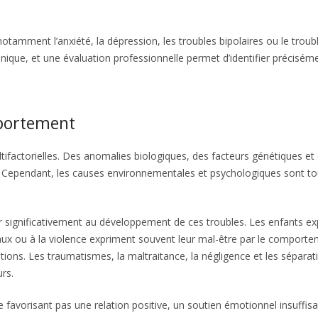
tamment l’anxiété, la dépression, les troubles bipolaires ou le troub
nique, et une évaluation professionnelle permet d’identifier préciséme
mportement
factorielles. Des anomalies biologiques, des facteurs génétiques et
t. Cependant, les causes environnementales et psychologiques sont to
er significativement au développement de ces troubles. Les enfants e
aux ou à la violence expriment souvent leur mal-être par le comporte
motions. Les traumatismes, la maltraitance, la négligence et les séparat
rs.
e favorisant pas une relation positive, un soutien émotionnel insuffisa