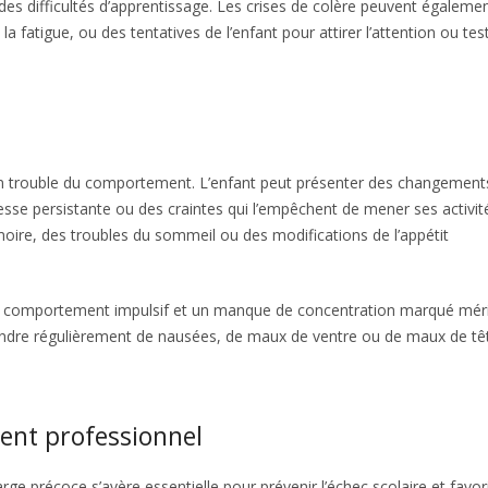
es difficultés d’apprentissage. Les crises de colère peuvent égaleme
a fatigue, ou des tentatives de l’enfant pour attirer l’attention ou test
d’un trouble du comportement. L’enfant peut présenter des changement
esse persistante ou des craintes qui l’empêchent de mener ses activit
ire, des troubles du sommeil ou des modifications de l’appétit
n comportement impulsif et un manque de concentration marqué mér
aindre régulièrement de nausées, de maux de ventre ou de maux de tê
ent professionnel
e précoce s’avère essentielle pour prévenir l’échec scolaire et favori