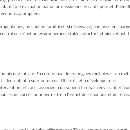
enfant. Une évaluation par un professionnel de santé permet d’identif
rventions appropriées.
eutiques, un soutien familial et, si nécessaire, une prise en charg
central en créant un environnement stable, structuré et bienveillant, 
amais une fatalité. En comprenant leurs origines multiples et en met
aider l’enfant à surmonter ces difficultés et à développer des
ervention précoce, associée à un soutien familial bienveillant et à u
chances de succès pour permettre à l’enfant de s’épanouir et de réussi
nu sous le nom d’encéphalomyélite myalgique (EM), est une maladie complexe et