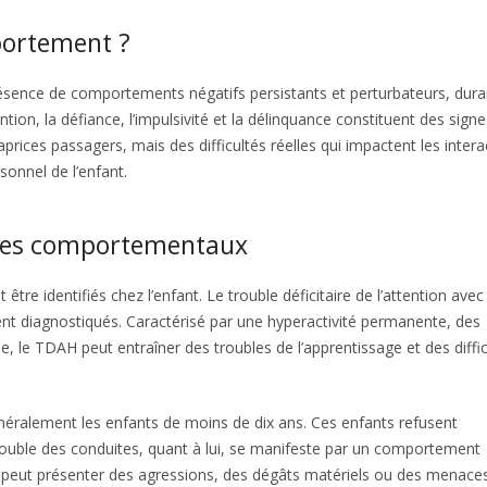
portement ?
ésence de comportements négatifs persistants et perturbateurs, dura
ntion, la défiance, l’impulsivité et la délinquance constituent des signe
rices passagers, mais des difficultés réelles qui impactent les intera
rsonnel de l’enfant.
bles comportementaux
re identifiés chez l’enfant. Le trouble déficitaire de l’attention avec
nt diagnostiqués. Caractérisé par une hyperactivité permanente, des
e, le TDAH peut entraîner des troubles de l’apprentissage et des diffi
néralement les enfants de moins de dix ans. Ces enfants refusent
 trouble des conduites, quant à lui, se manifeste par un comportement
fant peut présenter des agressions, des dégâts matériels ou des menace