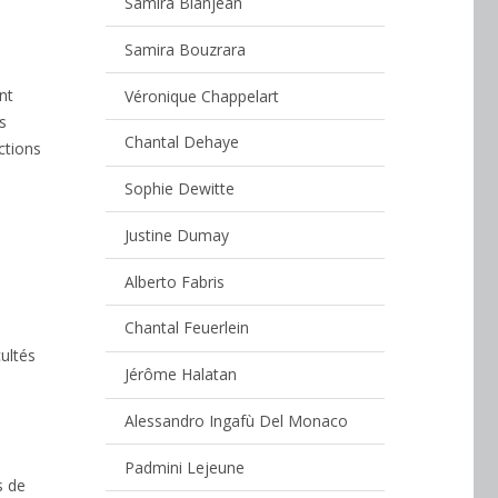
Samira Blanjean
Samira Bouzrara
nt
Véronique Chappelart
s
Chantal Dehaye
ctions
Sophie Dewitte
Justine Dumay
Alberto Fabris
Chantal Feuerlein
cultés
Jérôme Halatan
Alessandro Ingafù Del Monaco
Padmini Lejeune
s de