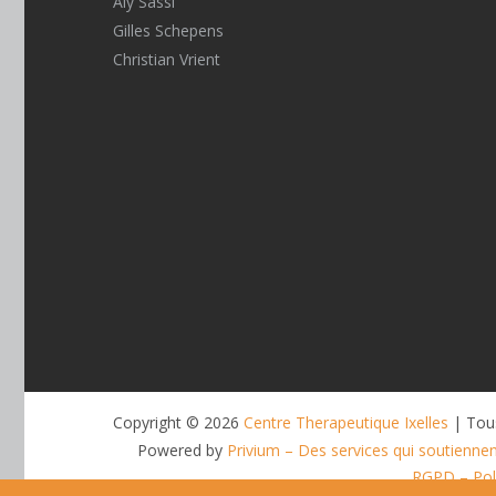
Aly Sassi
Gilles Schepens
Christian Vrient
Copyright © 2026
Centre Therapeutique Ixelles
| Tous
Powered by
Privium – Des services qui soutienne
RGPD – Poli