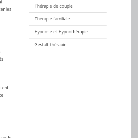
nt
Thérapie de couple
er les
Thérapie familiale
Hypnose et Hypnothérapie
Gestalt-thérapie
s
és
itent
te
ser le