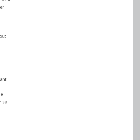
ier
e
tout
tant
ne
r sa